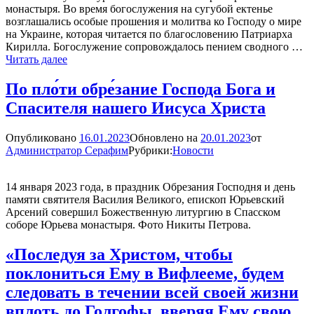
монастыря. Во время богослужения на сугубой ектенье
возглашались особые прошения и молитва ко Господу о мире
на Украине, которая читается по благословению Патриарха
Кирилла. Богослужение сопровождалось пением сводного …
Неделя
Читать далее
31-
я
По пло́ти обре́зание Господа Бога и
по
Спасителя нашего Иисуса Христа
Пятидесятнице
Опубликовано
16.01.2023
Обновлено на
20.01.2023
от
Администратор Серафим
Рубрики:
Новости
14 января 2023 года, в праздник Обрезания Господня и день
памяти святителя Василия Великого, епископ Юрьевский
Арсений совершил Божественную литургию в Спасском
соборе Юрьева монастыря. Фото Никиты Петрова.
«Последуя за Христом, чтобы
поклониться Ему в Вифлееме, будем
следовать в течении всей своей жизни
вплоть до Голгофы, вверяя Ему свою