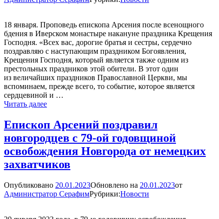
18 января. Проповедь епископа Арсения после всенощного
бдения в Иверском монастыре накануне праздника Крещения
Господня. «Всех вас, дорогие братья и сестры, сердечно
поздравляю с наступающим праздником Богоявления,
Крещения Господня, который является также одним из
престольных праздников этой обители. В этот один
из величайших праздников Православной Церкви, мы
вспоминаем, прежде всего, то событие, которое является
сердцевиной и …
«Как
Читать далее
жизнь
созданий
Епископ Арсений поздравил
в
новгородцев с 79-ой годовщиной
этом
мире
освобождения Новгорода от немецких
зависит
захватчиков
от
солнечного
света,
Опубликовано
20.01.2023
Обновлено на
20.01.2023
от
так
Администратор Серафим
Рубрики:
Новости
наша
жизнь
в