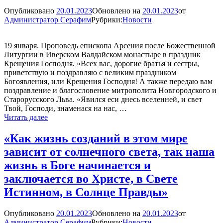
Опубликовано
20.01.2023
Обновлено на
20.01.2023
от
Администратор Серафим
Рубрики:
Новости
19 января. Проповедь епископа Арсения после Божественной
Литургии в Иверском Валдайском монастыре в праздник
Крещения Господня. «Всех вас, дорогие братья и сестры,
приветствую и поздравляю с великим праздником
Богоявления, или Крещения Господня! А также передаю вам
поздравление и благословение митрополита Новгородского и
Старорусского Льва. «Явился еси днесь вселенней, и свет
Твой, Господи, знаменася на нас, …
Проповедь
Читать далее
епископа
Арсения
«Как жизнь созданий в этом мире
в
зависит от солнечного света, так наша
праздник
Крещения
жизнь в Боге начинается и
Господня
заключается во Христе, в Свете
Истинном, в Солнце Правды»
Опубликовано
20.01.2023
Обновлено на
20.01.2023
от
Администратор Серафим
Рубрики:
Новости