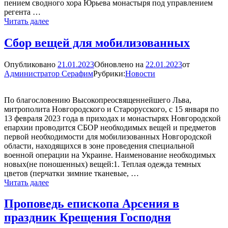
пением сводного хора Юрьева монастыря под управлением
регента …
Епископ
Читать далее
Арсений
совершил
Сбор вещей для мобилизованных
Литургию
в
Опубликовано
21.01.2023
Обновлено на
22.01.2023
от
Спасском
Администратор Серафим
Рубрики:
Новости
соборе
По благословению Высокопреосвященнейшего Льва,
митрополита Новгородского и Старорусского, с 15 января по
13 февраля 2023 года в приходах и монастырях Новгородской
епархии проводится СБОР необходимых вещей и предметов
первой необходимости для мобилизованных Новгородской
области, находящихся в зоне проведения специальной
военной операции на Украине. Наименование необходимых
новых(не поношенных) вещей:1. Теплая одежда темных
цветов (перчатки зимние тканевые, …
Сбор
Читать далее
вещей
для
Проповедь епископа Арсения в
мобилизованных
праздник Крещения Господня