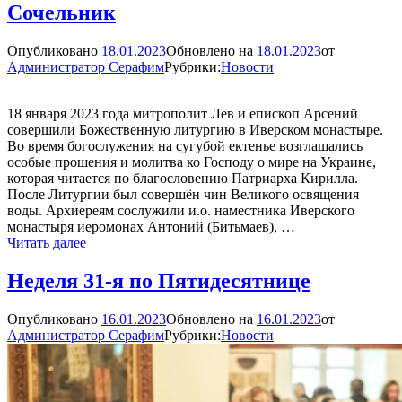
Сочельник
Опубликовано
18.01.2023
Обновлено на
18.01.2023
от
Администратор Серафим
Рубрики:
Новости
18 января 2023 года митрополит Лев и епископ Арсений
совершили Божественную литургию в Иверском монастыре.
Во время богослужения на сугубой ектенье возглашались
особые прошения и молитва ко Господу о мире на Украине,
которая читается по благословению Патриарха Кирилла.
После Литургии был совершён чин Великого освящения
воды. Архиереям сослужили и.о. наместника Иверского
монастыря иеромонах Антоний (Битьмаев), …
Митрополит
Читать далее
Лев
и
Неделя 31-я по Пятидесятнице
епископ
Арсений
Опубликовано
16.01.2023
Обновлено на
16.01.2023
от
совершили
Администратор Серафим
Рубрики:
Новости
Литургию
в
Крещенский
Сочельник