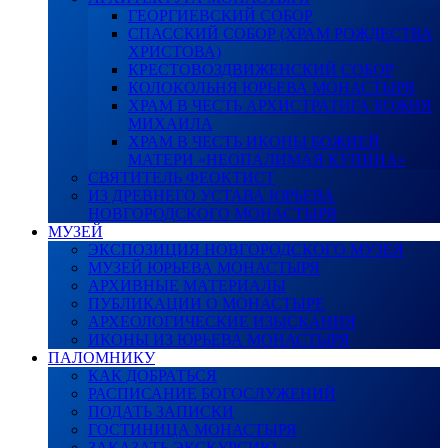
ГЕОРГИЕВСКИЙ СОБОР
СПАССКИЙ СОБОР (ХРАМ РОЖДЕСТВА
ХРИСТОВА)
КРЕСТОВОЗДВИЖЕНСКИЙ СОБОР
КОЛОКОЛЬНЯ ЮРЬЕВА МОНАСТЫРЯ
ХРАМ В ЧЕСТЬ АРХИСТРАТИГА БОЖИЯ
МИХАИЛА
ХРАМ В ЧЕСТЬ ИКОНЫ БОЖИЕЙ
МАТЕРИ «НЕОПАЛИМАЯ КУПИНА»
СВЯТИТЕЛЬ ФЕОКТИСТ
ИЗ ДРЕВНЕГО УСТАВА ЮРЬЕВА
НОВГОРОДСКОГО МОНАСТЫРЯ
МУЗЕЙ
ЭКСПОЗИЦИЯ НОВГОРОДСКОГО МУЗЕЯ
МУЗЕЙ ЮРЬЕВА МОНАСТЫРЯ
АРХИВНЫЕ МАТЕРИАЛЫ
ПУБЛИКАЦИИ О МОНАСТЫРЕ
АРХЕОЛОГИЧЕСКИЕ ИЗЫСКАНИЯ
ИКОНЫ ИЗ ЮРЬЕВА МОНАСТЫРЯ
ПАЛОМНИКУ
КАК ДОБРАТЬСЯ
РАСПИСАНИЕ БОГОСЛУЖЕНИЙ
ПОДАТЬ ЗАПИСКИ
ГОСТИНИЦА МОНАСТЫРЯ
ЗАКАЗАТЬ ЭКСКУРСИЮ