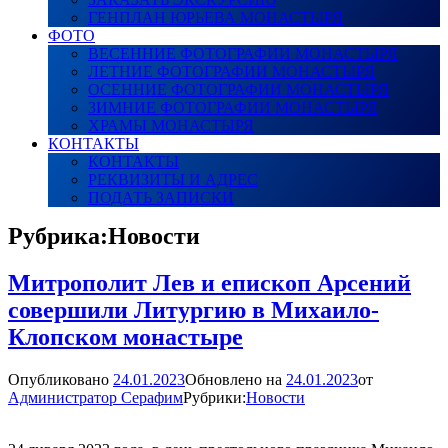
ГЕНПЛАН ЮРЬЕВА МОНАСТЫРЯ
ФОТО
ВЕСЕННИЕ ФОТОГРАФИИ МОНАСТЫРЯ
ЛЕТНИЕ ФОТОГРАФИИ МОНАСТЫРЯ
ОСЕННИЕ ФОТОГРАФИИ МОНАСТЫРЯ
ЗИМНИЕ ФОТОГРАФИИ МОНАСТЫРЯ
ХРАМЫ МОНАСТЫРЯ
КОНТАКТЫ
КОНТАКТЫ
РЕКВИЗИТЫ И АДРЕС
ПОДАТЬ ЗАПИСКИ
Рубрика:
Новости
Митрополит Лев и епископ Арсений
совершили Литургию в Михаило-
Клопском монастыре
Опубликовано
24.01.2023
Обновлено на
24.01.2023
от
Администратор Серафим
Рубрики:
Новости