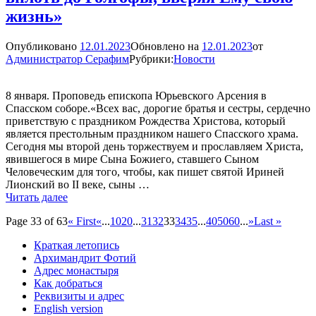
жизнь»
Опубликовано
12.01.2023
Обновлено на
12.01.2023
от
Администратор Серафим
Рубрики:
Новости
8 января. Проповедь епископа Юрьевского Арсения в
Спасском соборе.«Всех вас, дорогие братья и сестры, сердечно
приветствую с праздником Рождества Христова, который
является престольным праздником нашего Спасского храма.
Сегодня мы второй день торжествуем и прославляем Христа,
явившегося в мире Сына Божиего, ставшего Сыном
Человеческим для того, чтобы, как пишет святой Ириней
Лионский во II веке, сыны …
«Последуя
Читать далее
за
Page 33 of 63
« First
«
...
10
20
...
31
32
33
34
35
...
40
50
60
...
»
Last »
Христом,
чтобы
Краткая летопись
поклониться
Архимандрит Фотий
Ему
Адрес монастыря
в
Как добраться
Вифлееме,
Реквизиты и адрес
будем
English version
следовать