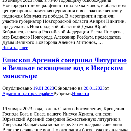
20 января 2023 года, в 79-ю годовщину освобождения
Боге
Новгорода от немецко-фашистских захватчиков, в областном
начинается
центре прошла памятная церемония и возложение венков у
и
подножия Монумента победы. В мероприятии приняли
заключается
участие губернатор Новгородской области Андрей Никитин,
во
председатель Новгородской областной Думы Юрий
Христе,
Бобрышев, сенатор Российской Федерации Елена Писарева,
в
мэр Великого Новгорода Александр Розбаум, председатель
Свете
Думы Великого Новгорода Алексей Митюнов, …
Истинном,
Епископ
Читать далее
в
Арсений
Солнце
поздравил
Епископ Арсений совершил Литургию
Правды»
новгородцев
и Великое освящение вод в Иверском
с
79-
монастыре
ой
годовщиной
Опубликовано
19.01.2023
Обновлено на
20.01.2023
от
освобождения
Администратор Серафим
Рубрики:
Новости
Новгорода
от
немецких
19 января 2023 года, в день Святого Богоявления, Крещения
захватчиков
Господа Бога и Спаса нашего Иисуса Христа, епископ
Юрьевский Арсений совершил Божественную литургию в
Иверском Валдайском монастыре. Затем владыка совершил
Великое освящение вод. По окончании богослужения владыка