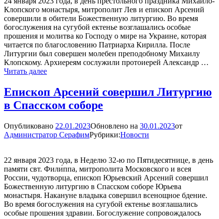
24 января 2023 года, в день престольного праздника Михаило-
Клопского монастыря, митрополит Лев и епископ Арсений
совершили в обители Божественную литургию. Во время
богослужения на сугубой ектенье возглашались особые
прошения и молитва ко Господу о мире на Украине, которая
читается по благословению Патриарха Кирилла. После
Литургии был совершен молебен преподобному Михаилу
Клопскому. Архиереям сослужили протоиерей Александр …
Митрополит
Читать далее
Лев
и
Епископ Арсений совершил Литургию
епископ
в Спасском соборе
Арсений
совершили
Литургию
Опубликовано
22.01.2023
Обновлено на
30.01.2023
от
в
Администратор Серафим
Рубрики:
Новости
Михаило-
Клопском
монастыре
22 января 2023 года, в Неделю 32-ю по Пятидесятнице, в день
памяти свт. Фили́ппа, митрополита Московского и всея
России, чудотворца, епископ Юрьевский Арсений совершил
Божественную литургию в Спасском соборе Юрьева
монастыря. Накануне владыка совершил всенощное бдение.
Во время богослужения на сугубой ектенье возглашались
особые прошения здравии. Богослужение сопровождалось